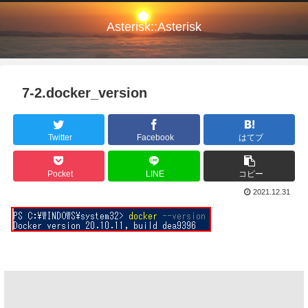
Asterisk::Asterisk
7-2.docker_version
Twitter
Facebook
はてブ
Pocket
LINE
コピー
2021.12.31