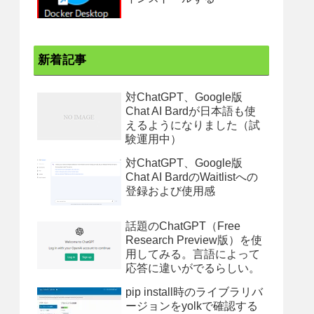
新着記事
対ChatGPT、Google版
Chat AI Bardが日本語も使
えるようになりました（試
験運用中）
対ChatGPT、Google版
Chat AI BardのWaitlistへの
登録および使用感
話題のChatGPT（Free
Research Preview版）を使
用してみる。言語によって
応答に違いがでるらしい。
pip install時のライブラリバ
ージョンをyolkで確認する