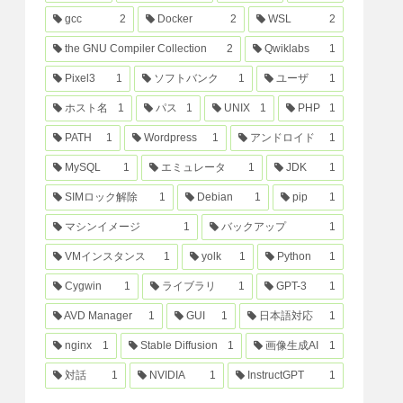
gcc
2
Docker
2
WSL
2
the GNU Compiler Collection
2
Qwiklabs
1
Pixel3
1
ソフトバンク
1
ユーザ
1
ホスト名
1
パス
1
UNIX
1
PHP
1
PATH
1
Wordpress
1
アンドロイド
1
MySQL
1
エミュレータ
1
JDK
1
SIMロック解除
1
Debian
1
pip
1
マシンイメージ
1
バックアップ
1
VMインスタンス
1
yolk
1
Python
1
Cygwin
1
ライブラリ
1
GPT-3
1
AVD Manager
1
GUI
1
日本語対応
1
nginx
1
Stable Diffusion
1
画像生成AI
1
対話
1
NVIDIA
1
InstructGPT
1