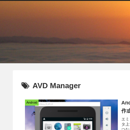
AVD Manager
An
Android
作
エミ
タ上で実行す
つな