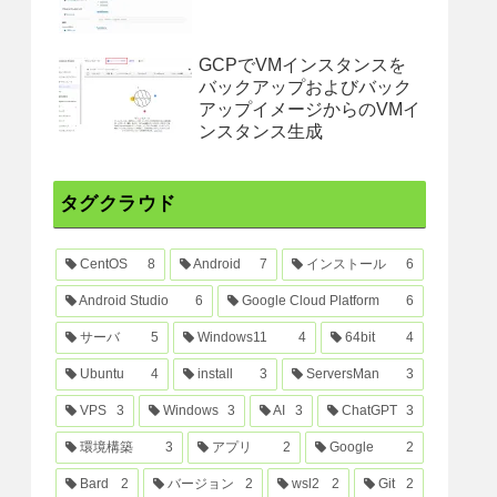
GCPでVMインスタンスを
バックアップおよびバック
アップイメージからのVMイ
ンスタンス生成
タグクラウド
CentOS
8
Android
7
インストール
6
Android Studio
6
Google Cloud Platform
6
サーバ
5
Windows11
4
64bit
4
Ubuntu
4
install
3
ServersMan
3
VPS
3
Windows
3
AI
3
ChatGPT
3
環境構築
3
アプリ
2
Google
2
Bard
2
バージョン
2
wsl2
2
Git
2