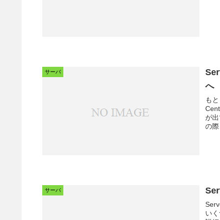
Se
サーバ
へ
もとも
CentOS(32bit
が出
の際、
Se
サーバ
Ser
いく