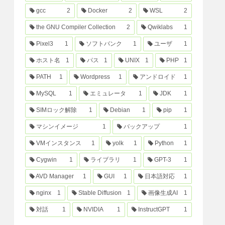
gcc
2
Docker
2
WSL
2
the GNU Compiler Collection
2
Qwiklabs
1
Pixel3
1
ソフトバンク
1
ユーザ
1
ホスト名
1
パス
1
UNIX
1
PHP
1
PATH
1
Wordpress
1
アンドロイド
1
MySQL
1
エミュレータ
1
JDK
1
SIMロック解除
1
Debian
1
pip
1
マシンイメージ
1
バックアップ
1
VMインスタンス
1
yolk
1
Python
1
Cygwin
1
ライブラリ
1
GPT-3
1
AVD Manager
1
GUI
1
日本語対応
1
nginx
1
Stable Diffusion
1
画像生成AI
1
対話
1
NVIDIA
1
InstructGPT
1