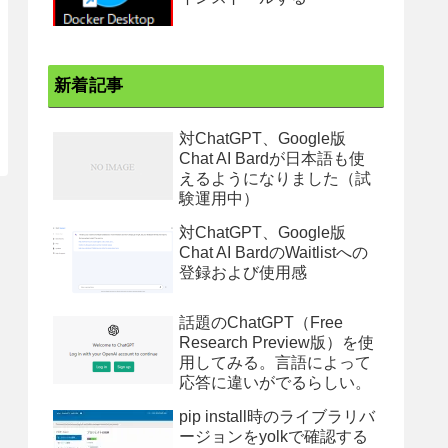
新着記事
対ChatGPT、Google版
Chat AI Bardが日本語も使
えるようになりました（試
験運用中）
対ChatGPT、Google版
Chat AI BardのWaitlistへの
登録および使用感
話題のChatGPT（Free
Research Preview版）を使
用してみる。言語によって
応答に違いがでるらしい。
pip install時のライブラリバ
ージョンをyolkで確認する