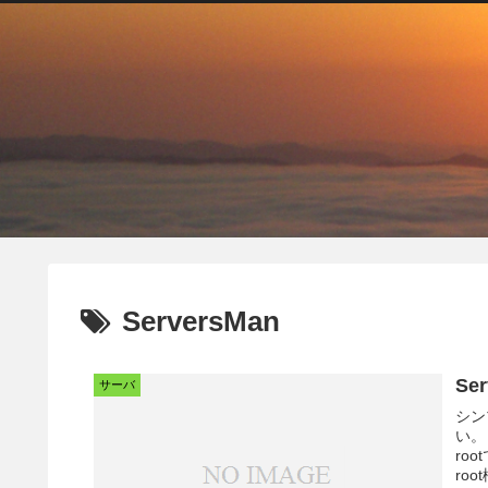
ServersMan
Se
サーバ
シン
い。
ro
ro