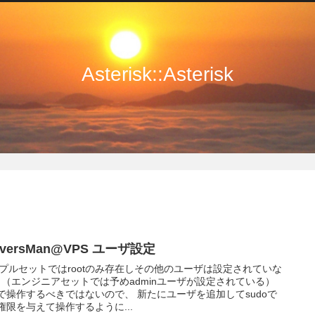
Asterisk::Asterisk
rversMan@VPS ユーザ設定
プルセットではrootのみ存在しその他のユーザは設定されていな
 （エンジニアセットでは予めadminユーザが設定されている）
otで操作するべきではないので、 新たにユーザを追加してsudoで
ot権限を与えて操作するように...