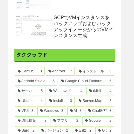
GCPでVMインスタンスを
バックアップおよびバック
アップイメージからのVMイ
ンスタンス生成
タグクラウド
CentOS
8
Android
7
インストール
6
Android Studio
6
Google Cloud Platform
6
サーバ
5
Windows11
4
64bit
4
Ubuntu
4
install
3
ServersMan
3
VPS
3
Windows
3
AI
3
ChatGPT
3
環境構築
3
アプリ
2
Google
2
Bard
2
バージョン
2
wsl2
2
Git
2