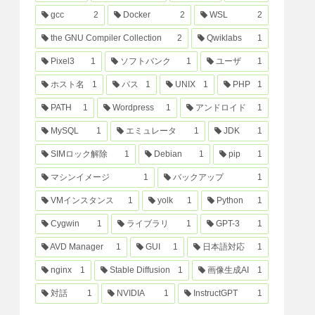
gcc
2
Docker
2
WSL
2
the GNU Compiler Collection
2
Qwiklabs
1
Pixel3
1
ソフトバンク
1
ユーザ
1
ホスト名
1
パス
1
UNIX
1
PHP
1
PATH
1
Wordpress
1
アンドロイド
1
MySQL
1
エミュレータ
1
JDK
1
SIMロック解除
1
Debian
1
pip
1
マシンイメージ
1
バックアップ
1
VMインスタンス
1
yolk
1
Python
1
Cygwin
1
ライブラリ
1
GPT-3
1
AVD Manager
1
GUI
1
日本語対応
1
nginx
1
Stable Diffusion
1
画像生成AI
1
対話
1
NVIDIA
1
InstructGPT
1