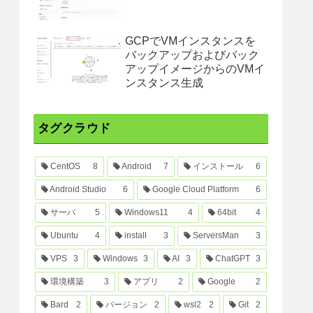
GCPでVMインスタンスを
バックアップおよびバック
アップイメージからのVMイ
ンスタンス生成
タグクラウド
CentOS
8
Android
7
インストール
6
Android Studio
6
Google Cloud Platform
6
サーバ
5
Windows11
4
64bit
4
Ubuntu
4
install
3
ServersMan
3
VPS
3
Windows
3
AI
3
ChatGPT
3
環境構築
3
アプリ
2
Google
2
Bard
2
バージョン
2
wsl2
2
Git
2