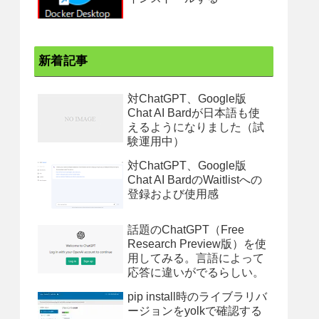
新着記事
対ChatGPT、Google版
Chat AI Bardが日本語も使
えるようになりました（試
験運用中）
対ChatGPT、Google版
Chat AI BardのWaitlistへの
登録および使用感
話題のChatGPT（Free
Research Preview版）を使
用してみる。言語によって
応答に違いがでるらしい。
pip install時のライブラリバ
ージョンをyolkで確認する