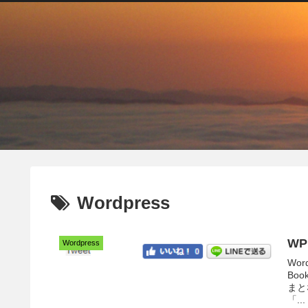
Wordpress
WP
Wordpress
Wo
Bo
まとなって
「...