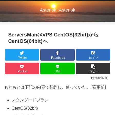
Asterisk::Asterisk
ServersMan@VPS CentOS(32bit)から
CentOS(64bit)へ
Twitter
Facebook
はてブ
Pocket
LINE
コピー
2012.07.30
もともとは下記の内容で契約し、使っていた。 [変更前]
スタンダードプラン
CentOS(32bit)