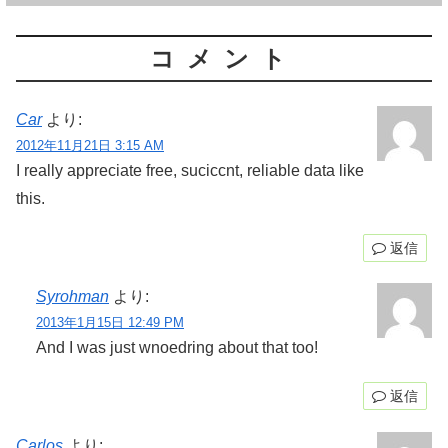
コメント
Car
より:
2012年11月21日 3:15 AM
I really appreciate free, suciccnt, reliable data like
this.
返信
Syrohman
より:
2013年1月15日 12:49 PM
And I was just wnoedring about that too!
返信
Carlos
より: