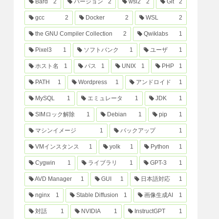
Bard
2
バージョン
2
wsl2
2
Git
2
gcc
2
Docker
2
WSL
2
the GNU Compiler Collection
2
Qwiklabs
1
Pixel3
1
ソフトバンク
1
ユーザ
1
ホスト名
1
パス
1
UNIX
1
PHP
1
PATH
1
Wordpress
1
アンドロイド
1
MySQL
1
エミュレータ
1
JDK
1
SIMロック解除
1
Debian
1
pip
1
マシンイメージ
1
バックアップ
1
VMインスタンス
1
yolk
1
Python
1
Cygwin
1
ライブラリ
1
GPT-3
1
AVD Manager
1
GUI
1
日本語対応
1
nginx
1
Stable Diffusion
1
画像生成AI
1
対話
1
NVIDIA
1
InstructGPT
1