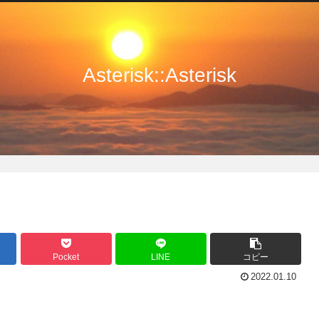
Asterisk::Asterisk
Pocket
LINE
コピー
2022.01.10