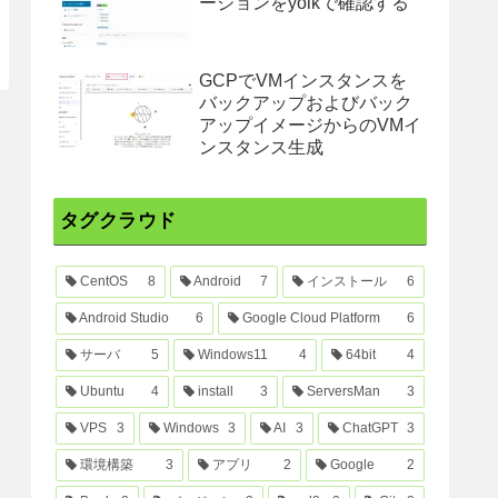
ージョンをyolkで確認する
GCPでVMインスタンスを
バックアップおよびバック
アップイメージからのVMイ
ンスタンス生成
タグクラウド
CentOS
8
Android
7
インストール
6
Android Studio
6
Google Cloud Platform
6
サーバ
5
Windows11
4
64bit
4
Ubuntu
4
install
3
ServersMan
3
VPS
3
Windows
3
AI
3
ChatGPT
3
環境構築
3
アプリ
2
Google
2