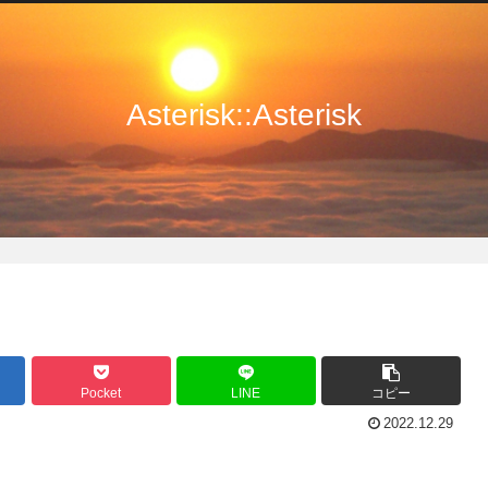
Asterisk::Asterisk
Pocket
LINE
コピー
2022.12.29