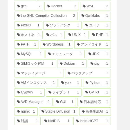
gcc
2
Docker
2
WSL
2
the GNU Compiler Collection
2
Qwiklabs
1
Pixel3
1
ソフトバンク
1
ユーザ
1
ホスト名
1
パス
1
UNIX
1
PHP
1
PATH
1
Wordpress
1
アンドロイド
1
MySQL
1
エミュレータ
1
JDK
1
SIMロック解除
1
Debian
1
pip
1
マシンイメージ
1
バックアップ
1
VMインスタンス
1
yolk
1
Python
1
Cygwin
1
ライブラリ
1
GPT-3
1
AVD Manager
1
GUI
1
日本語対応
1
nginx
1
Stable Diffusion
1
画像生成AI
1
対話
1
NVIDIA
1
InstructGPT
1