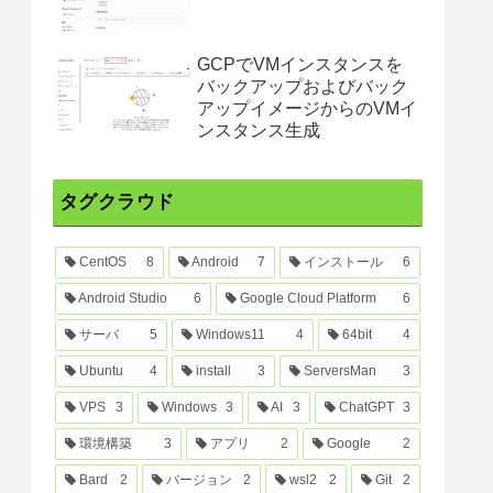
GCPでVMインスタンスを
バックアップおよびバック
アップイメージからのVMイ
ンスタンス生成
タグクラウド
CentOS
8
Android
7
インストール
6
Android Studio
6
Google Cloud Platform
6
サーバ
5
Windows11
4
64bit
4
Ubuntu
4
install
3
ServersMan
3
VPS
3
Windows
3
AI
3
ChatGPT
3
環境構築
3
アプリ
2
Google
2
Bard
2
バージョン
2
wsl2
2
Git
2