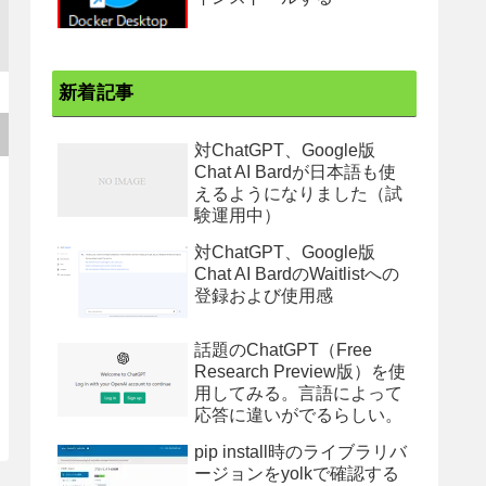
新着記事
対ChatGPT、Google版
Chat AI Bardが日本語も使
えるようになりました（試
験運用中）
対ChatGPT、Google版
Chat AI BardのWaitlistへの
登録および使用感
話題のChatGPT（Free
Research Preview版）を使
用してみる。言語によって
応答に違いがでるらしい。
pip install時のライブラリバ
ージョンをyolkで確認する